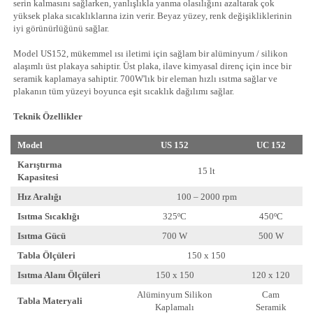
serin kalmasını sağlarken, yanlışlıkla yanma olasılığını azaltarak çok
yüksek plaka sıcaklıklarına izin verir. Beyaz yüzey, renk değişikliklerinin
iyi görünürlüğünü sağlar.
Model US152, mükemmel ısı iletimi için sağlam bir alüminyum / silikon
alaşımlı üst plakaya sahiptir. Üst plaka, ilave kimyasal direnç için ince bir
seramik kaplamaya sahiptir. 700W'lık bir eleman hızlı ısıtma sağlar ve
plakanın tüm yüzeyi boyunca eşit sıcaklık dağılımı sağlar.
Teknik Özellikler
Model
US 152
UC 152
Karıştırma
15 lt
Kapasitesi
Hız Aralığı
100 – 2000 rpm
Isıtma Sıcaklığı
325ºC
450ºC
Isıtma Gücü
700 W
500 W
Tabla Ölçüleri
150 x 150
Isıtma Alanı Ölçüleri
150 x 150
120 x 120
Alüminyum Silikon
Cam
Tabla Materyali
Kaplamalı
Seramik