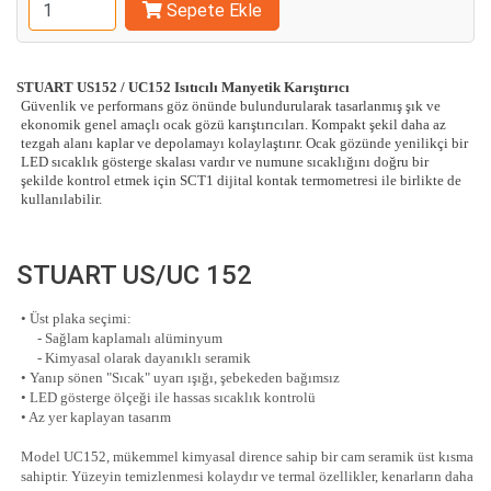
Sepete Ekle
STUART US152 / UC152 Isıtıcılı Manyetik Karıştırıcı
Güvenlik ve performans göz önünde bulundurularak tasarlanmış şık ve
ekonomik genel amaçlı ocak gözü karıştırıcıları. Kompakt şekil daha az
tezgah alanı kaplar ve depolamayı kolaylaştırır. Ocak gözünde yenilikçi bir
LED sıcaklık gösterge skalası vardır ve numune sıcaklığını doğru bir
şekilde kontrol etmek için SCT1 dijital kontak termometresi ile birlikte de
kullanılabilir.
STUART US/UC 152
• Üst plaka seçimi:
- Sağlam kaplamalı alüminyum
- Kimyasal olarak dayanıklı seramik
• Yanıp sönen "Sıcak" uyarı ışığı, şebekeden bağımsız
• LED gösterge ölçeği ile hassas sıcaklık kontrolü
• Az yer kaplayan tasarım
Model UC152, mükemmel kimyasal dirence sahip bir cam seramik üst kısma
sahiptir. Yüzeyin temizlenmesi kolaydır ve termal özellikler, kenarların daha