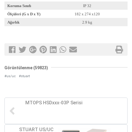
Koruma Sınıfı
IP 32
Ölçüleri (G x D x Y)
182 x 274 x120
Ağırlık
2.9 kg
Görüntülenme (59823)
#us/uc
#stuart
MTOPS HSDxxx-03P Serisi
STUART US/UC