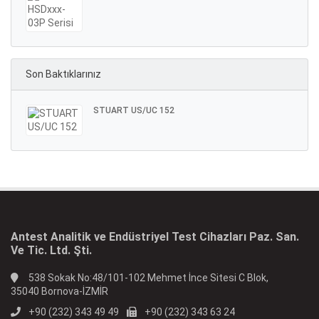
Son Baktıklarınız
STUART US/UC 152
Antest Analitik ve Endüstriyel Test Cihazları Paz. San.
Ve Tic. Ltd. Şti.
538 Sokak No:48/101-102 Mehmet İnce Sitesi C Blok,
35040 Bornova-İZMİR
+90 (232) 343 49 49
+90 (232) 343 63 24