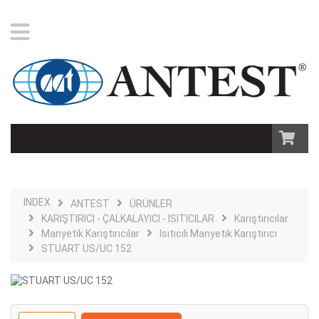
INDEX
ANTEST
ÜRÜNLER
KARIŞTIRICI - ÇALKALAYICI - ISITICILAR
Karıştırıcılar
Manyetik Karıştırıcılar
Isıtıcılı Manyetik Karıştırıcı
STUART US/UC 152