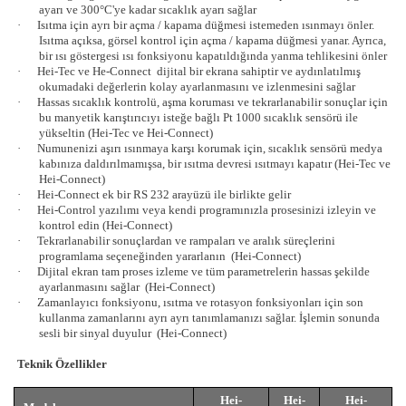
ayarı ve 300°C'ye kadar sıcaklık ayarı sağlar
·
Isıtma için ayrı bir açma / kapama düğmesi istemeden ısınmayı önler.
Isıtma açıksa, görsel kontrol için açma / kapama düğmesi yanar. Ayrıca,
bir ısı göstergesi ısı fonksiyonu kapatıldığında yanma tehlikesini önler
·
Hei-Tec ve He-Connect
dijital bir ekrana sahiptir ve aydınlatılmış
okumadaki değerlerin kolay ayarlanmasını ve izlenmesini sağlar
·
Hassas sıcaklık kontrolü, aşma koruması ve tekrarlanabilir sonuçlar için
bu manyetik karıştırıcıyı isteğe bağlı Pt 1000 sıcaklık sensörü ile
yükseltin (Hei-Tec ve Hei-Connect)
·
Numunenizi aşırı ısınmaya karşı korumak için, sıcaklık sensörü medya
kabınıza daldırılmamışsa, bir ısıtma devresi ısıtmayı kapatır (Hei-Tec ve
Hei-Connect)
·
Hei-Connect ek bir RS 232 arayüzü ile birlikte gelir
·
Hei-Control yazılımı veya kendi programınızla prosesinizi izleyin ve
kontrol edin (Hei-Connect)
·
Tekrarlanabilir sonuçlardan ve rampaları ve aralık süreçlerini
programlama seçeneğinden yararlanın
(Hei-Connect)
·
Dijital ekran tam proses izleme ve tüm parametrelerin hassas şekilde
ayarlanmasını sağlar
(Hei-Connect)
·
Zamanlayıcı fonksiyonu, ısıtma ve rotasyon fonksiyonları için son
kullanma zamanlarını ayrı ayrı tanımlamanızı sağlar. İşlemin sonunda
sesli bir sinyal duyulur
(Hei-Connect)
Teknik Özellikler
Hei-
Hei-
Hei-