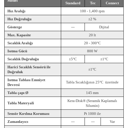
Model
Standard
Tec
Connect
Hız Aralığı
100 - 1,400 rpm
Hız Doğruluğu
±2 %
Gösterge
---
Dijital
Max. Kapasite
20 lt
Sıcaklık Aralığı
20 - 300°C
Isıtma Gücü
800 W
Sıcaklık Doğruluğu
±5°C
±1°C
Harici Sıcaklık Sensörü ile
±1°C
Doğruluk
Isıtma Tablası Emniyet
Tabla Sıcaklığının 25°C
üzerinde
Devresi
Tabla çapı Ø
145 mm
Kera-Disk® (Seramik Kaplamalı
Tabla Materyali
Silumin)
Sensör Kırılma Koruması
Pt 1000 ile
Zamanlayıcı
---
---
Var