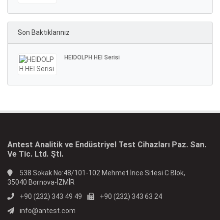
Son Baktıklarınız
HEIDOLPH HEI Serisi
Antest Analitik ve Endüstriyel Test Cihazları Paz. San.
Ve Tic. Ltd. Şti.
538 Sokak No:48/101-102 Mehmet İnce Sitesi C Blok,
35040 Bornova-İZMİR
+90 (232) 343 49 49
+90 (232) 343 63 24
info@antest.com