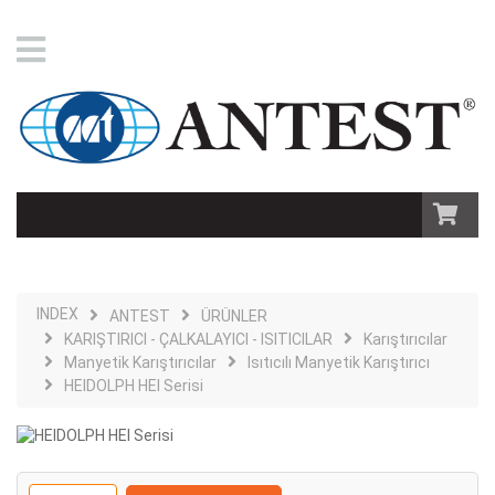
INDEX
ANTEST
ÜRÜNLER
KARIŞTIRICI - ÇALKALAYICI - ISITICILAR
Karıştırıcılar
Manyetik Karıştırıcılar
Isıtıcılı Manyetik Karıştırıcı
HEIDOLPH HEI Serisi