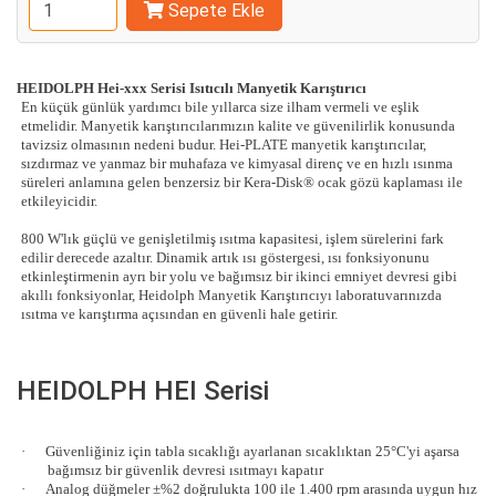
Sepete Ekle
HEIDOLPH Hei-xxx Serisi Isıtıcılı Manyetik Karıştırıcı
En küçük günlük yardımcı bile yıllarca size ilham vermeli ve eşlik
etmelidir. Manyetik karıştırıcılarımızın kalite ve güvenilirlik konusunda
tavizsiz olmasının nedeni budur. Hei-PLATE manyetik karıştırıcılar,
sızdırmaz ve yanmaz bir muhafaza ve kimyasal direnç ve en hızlı ısınma
süreleri anlamına gelen benzersiz bir Kera-Disk® ocak gözü kaplaması ile
etkileyicidir.
800 W'lık güçlü ve genişletilmiş ısıtma kapasitesi, işlem sürelerini fark
edilir derecede azaltır. Dinamik artık ısı göstergesi, ısı fonksiyonunu
etkinleştirmenin ayrı bir yolu ve bağımsız bir ikinci emniyet devresi gibi
akıllı fonksiyonlar, Heidolph Manyetik Karıştırıcıyı laboratuvarınızda
ısıtma ve karıştırma açısından en güvenli hale getirir.
HEIDOLPH HEI Serisi
·
Güvenliğiniz için tabla sıcaklığı ayarlanan sıcaklıktan 25°C'yi aşarsa
bağımsız bir güvenlik devresi ısıtmayı kapatır
·
Analog düğmeler ±%2 doğrulukta 100 ile 1.400 rpm arasında uygun hız