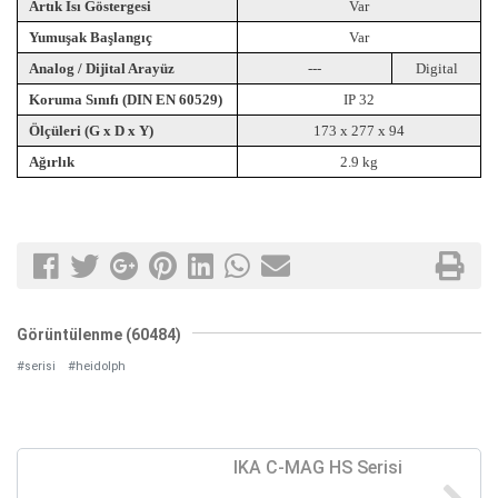
Artık Isı Göstergesi
Var
Yumuşak Başlangıç
Var
Analog / Dijital Arayüz
---
Digital
Koruma Sınıfı (DIN EN 60529)
IP 32
Ölçüleri (G x D x Y)
173 x 277 x 94
Ağırlık
2.9 kg
Görüntülenme (60484)
#serisi
#heidolph
IKA C-MAG HS Serisi