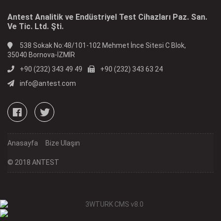
Antest Analitik ve Endüstriyel Test Cihazları Paz. San.
Ve Tic. Ltd. Şti.
538 Sokak No:48/101-102 Mehmet İnce Sitesi C Blok,
35040 Bornova-İZMİR
+90 (232) 343 49 49
+90 (232) 343 63 24
info@antest.com
Anasayfa
Bize Ulaşın
© 2018 ANTEST