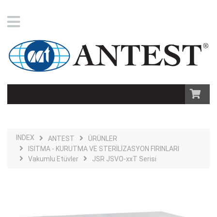
INDEX
ANTEST
ÜRÜNLER
ISITMA - KURUTMA VE STERİLİZASYON FIRINLARI
Vakumlu Etüvler
JSR JSVO-xxT Serisi