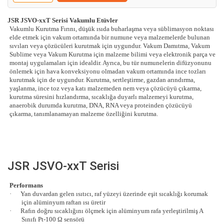
JSR JSVO-xxT Serisi Vakumlu Etüvler
Vakumlu Kurutma Fırını, düşük ısıda buharlaşma veya süblimasyon noktası
elde etmek için vakum ortamında bir numune veya malzemelerde bulunan
sıvıları veya çözücüleri kurutmak için uygundur. Vakum Damıtma, Vakum
Sublime veya Vakum Kurutma için malzeme bilimi veya elektronik parça ve
montaj uygulamaları için idealdir. Ayrıca, bu tür numunelerin difüzyonunu
önlemek için hava konveksiyonu olmadan vakum ortamında ince tozları
kurutmak için de uygundur. Kurutma, sertleştirme, gazdan arındırma,
yaşlanma, ince toz veya katı malzemeden nem veya çözücüyü çıkarma,
kurutma süresini hızlandırma, sıcaklığa duyarlı malzemeyi kurutma,
anaerobik durumda kurutma, DNA, RNA veya proteinden çözücüyü
çıkarma, tanımlanamayan malzeme özelliğini kurutma.
JSR JSVO-xxT Serisi
Performans
·
Yan duvardan gelen ısıtıcı, raf yüzeyi üzerinde eşit sıcaklığı korumak
için alüminyum raftan ısı üretir
·
Rafın doğru sıcaklığını ölçmek için alüminyum rafa yerleştirilmiş A
Sınıfı Pt-100 Ω sensörü