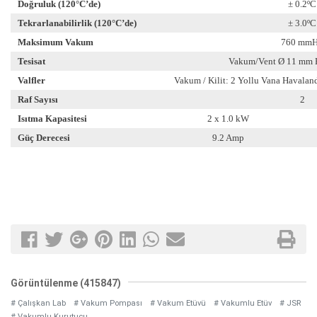
Doğruluk (120°C’de)
± 0.2ºC
Tekrarlanabilirlik (120°C’de)
± 3.0ºC
Maksimum Vakum
760 mm
Tesisat
Vakum/Vent Ø 11 mm 
Valfler
Vakum / Kilit: 2 Yollu Vana Havaland
Raf Sayısı
2
Isıtma Kapasitesi
2 x 1.0 kW
Güç Derecesi
9.2 Amp
Görüntülenme (415847)
# Çalışkan Lab
# Vakum Pompası
# Vakum Etüvü
# Vakumlu Etüv
# JSR
# Vakumlu Kurutucu