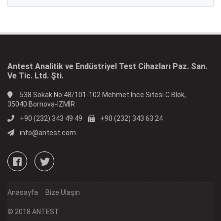
Antest Analitik ve Endüstriyel Test Cihazları Paz. San.
Ve Tic. Ltd. Şti.
538 Sokak No:48/101-102 Mehmet İnce Sitesi C Blok,
35040 Bornova-İZMİR
+90 (232) 343 49 49
+90 (232) 343 63 24
info@antest.com
Anasayfa
Bize Ulaşın
© 2018 ANTEST