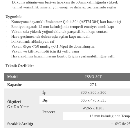
·
Dokuma alüminyum bariyer tabakası ile 50mm kalınlığında yüksek
termal verimlilik mineral yün enerji ve daha az toz tasarrufu sağlar
Uygunluk
·
Korozyona dayanıklı Paslanmaz Çelik 304 (ASTM 304) katı hazne içi
·
Emniyet ızgaralı 15 mm kalınlığında temperli emniyet camlı kapı
·
Vakum sıkı yüksek yoğunluklu tek parça silikon kapı contası
·
Hava geçirmez tek dokunuşla açılan kapı mandalı
·
İki katmanlı alüminyum raf
·
Vakum ölçer -750 mmHg (-0.1 Mpa) ile donatılmıştır.
·
Vakum ve kilit kontrolü için iki yollu vana
·
Havalandırma hızının hassas kontrolü için ayarlanabilir iğne valfi
Teknik Özellikler
Model
JSVO-30T
Kapasite
27 L
İç
300 x 300 x 300
Dış
665 x 470 x 535
Ölçüleri
G x D x Y mm
W265 x H285
Pencere
15 mm kalınlığında Temp
Sıcaklık Aralığı
+10ºC ile 2