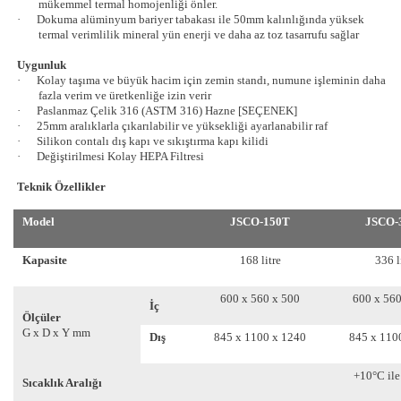
mükemmel termal homojenliği önler.
·
Dokuma alüminyum bariyer tabakası ile 50mm kalınlığında yüksek
termal verimlilik mineral yün enerji ve daha az toz tasarrufu sağlar
Uygunluk
·
Kolay taşıma ve büyük hacim için zemin standı, numune işleminin daha
fazla verim ve üretkenliğe izin verir
·
Paslanmaz Çelik 316 (ASTM 316) Hazne [SEÇENEK]
·
25mm aralıklarla çıkarılabilir ve yüksekliği ayarlanabilir raf
·
Silikon contalı dış kapı ve sıkıştırma kapı kilidi
·
Değiştirilmesi Kolay HEPA Filtresi
Teknik Özellikler
Model
JSCO-150T
JSCO-
Kapasite
168 litre
336 l
600 x 560 x 500
600 x 560
İç
Ölçüler
G x D x Y mm
Dış
845 x 1100 x 1240
845 x 110
+10°C il
Sıcaklık Aralığı