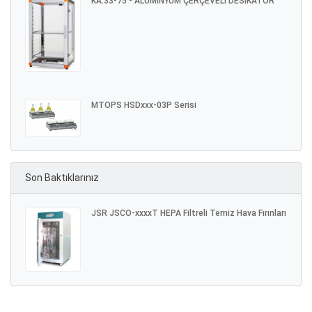
KA.33-75 - ALÜMİNYUM ÇERÇEVELİ DESİKATÖR
MTOPS HSDxxx-03P Serisi
Son Baktıklarınız
JSR JSCO-xxxxT HEPA Filtreli Temiz Hava Fırınları