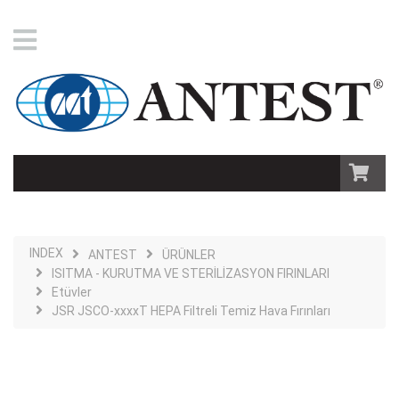
INDEX
ANTEST
ÜRÜNLER
ISITMA - KURUTMA VE STERİLİZASYON FIRINLARI
Etüvler
JSR JSCO-xxxxT HEPA Filtreli Temiz Hava Fırınları