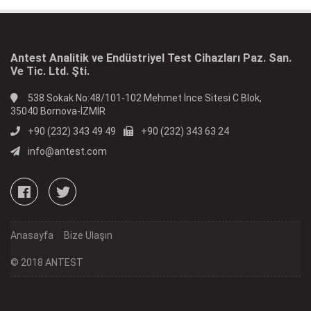
Antest Analitik ve Endüstriyel Test Cihazları Paz. San.
Ve Tic. Ltd. Şti.
538 Sokak No:48/101-102 Mehmet İnce Sitesi C Blok,
35040 Bornova-İZMİR
+90 (232) 343 49 49
+90 (232) 343 63 24
info@antest.com
Anasayfa
Bize Ulaşın
© 2018 ANTEST