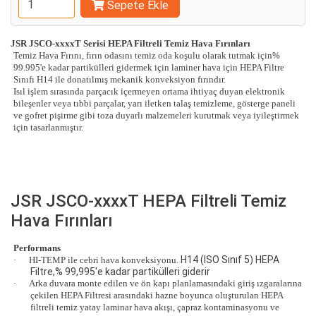
Sepete Ekle
JSR JSCO-xxxxT Serisi HEPA Filtreli Temiz Hava Fırınları
Temiz Hava Fırını, fırın odasını temiz oda koşulu olarak tutmak için%
99.995'e kadar partikülleri gidermek için laminer hava için HEPA Filtre
Sınıfı H14 ile donatılmış mekanik konveksiyon fırındır.
Isıl işlem sırasında parçacık içermeyen ortama ihtiyaç duyan elektronik
bileşenler veya tıbbi parçalar, yarı iletken talaş temizleme, gösterge paneli
ve gofret pişirme gibi toza duyarlı malzemeleri kurutmak veya iyileştirmek
için tasarlanmıştır.
JSR JSCO-xxxxT HEPA Filtreli Temiz
Hava Fırınları
Performans
H14 (ISO Sınıf 5) HEPA
·
HI-TEMP ile cebri hava konveksiyonu.
Filtre,% 99,995'e kadar partikülleri giderir
·
Arka duvara monte edilen ve ön kapı planlamasındaki giriş ızgaralarına
çekilen HEPA Filtresi arasındaki hazne boyunca oluşturulan HEPA
filtreli temiz yatay laminar hava akışı, çapraz kontaminasyonu ve