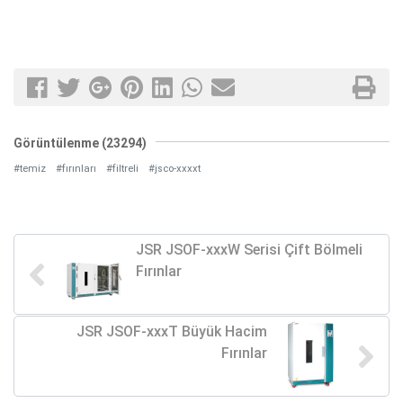
Görüntülenme (23294)
#temiz
#fırınları
#filtreli
#jsco-xxxxt
JSR JSOF-xxxW Serisi Çift Bölmeli
Fırınlar
JSR JSOF-xxxT Büyük Hacim
Fırınlar