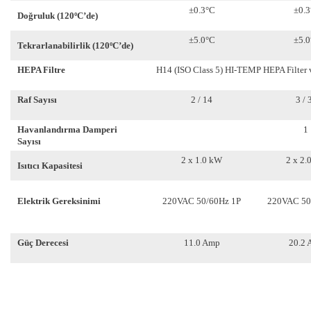
±0.3°C
±0.3
Doğruluk (120ºC’de)
±5.0°C
±5.0
Tekrarlanabilirlik (120ºC’de)
HEPA Filtre
H14 (ISO Class 5) HI-TEMP HEPA Filter 
Raf Sayısı
2 / 14
3 / 
Havanlandırma Damperi
1
Sayısı
2 x 1.0 kW
2 x 2.
Isıtıcı Kapasitesi
Elektrik Gereksinimi
220VAC 50/60Hz 1P
220VAC 50
Güç Derecesi
11.0 Amp
20.2 