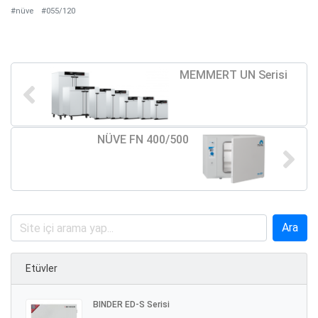
#nüve
#055/120
MEMMERT UN Serisi
NÜVE FN 400/500
Etüvler
BINDER ED-S Serisi