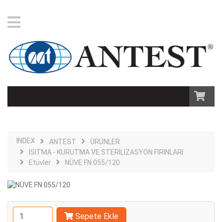
INDEX
ANTEST
ÜRÜNLER
ISITMA - KURUTMA VE STERİLİZASYON FIRINLARI
Etüvler
NÜVE FN 055/120
Sepete Ekle