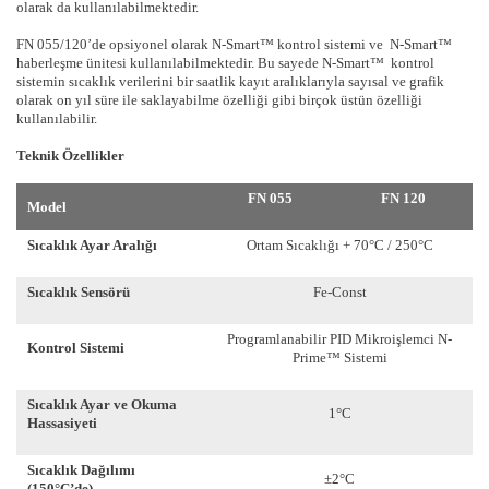
olarak da kullanılabilmektedir.
FN 055/120’de opsiyonel olarak N-Smart™ kontrol sistemi ve
N-Smart™
haberleşme ünitesi kullanılabilmektedir. Bu sayede N-Smart™
kontrol
sistemin sıcaklık verilerini bir saatlik kayıt aralıklarıyla sayısal ve grafik
olarak on yıl süre ile saklayabilme özelliği gibi birçok üstün özelliği
kullanılabilir.
Teknik Özellikler
FN 055
FN 120
Model
Sıcaklık Ayar Aralığı
Ortam Sıcaklığı + 70°C / 250°C
Sıcaklık Sensörü
Fe-Const
Programlanabilir PID Mikroişlemci N-
Kontrol Sistemi
Prime™ Sistemi
Sıcaklık Ayar ve Okuma
1°C
Hassasiyeti
Sıcaklık Dağılımı
±2°C
(150°C’de)