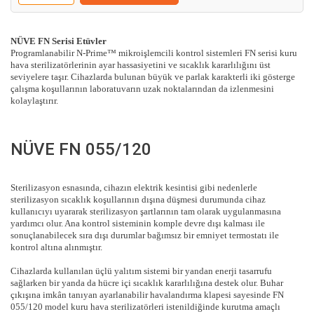
NÜVE FN Serisi Etüvler
Programlanabilir N-Prime™ mikroişlemcili kontrol sistemleri FN serisi kuru
hava sterilizatörlerinin ayar hassasiyetini ve sıcaklık kararlılığını üst
seviyelere taşır. Cihazlarda bulunan büyük ve parlak karakterli iki gösterge
çalışma koşullarının laboratuvarın uzak noktalarından da izlenmesini
kolaylaştırır.
NÜVE FN 055/120
Sterilizasyon esnasında, cihazın elektrik kesintisi gibi nedenlerle
sterilizasyon sıcaklık koşullarının dışına düşmesi durumunda cihaz
kullanıcıyı uyararak sterilizasyon şartlarının tam olarak uygulanmasına
yardımcı olur. Ana kontrol sisteminin komple devre dışı kalması ile
sonuçlanabilecek sıra dışı durumlar bağımsız bir emniyet termostatı ile
kontrol altına alınmıştır.
Cihazlarda kullanılan üçlü yalıtım sistemi bir yandan enerji tasarrufu
sağlarken bir yanda da hücre içi sıcaklık kararlılığına destek olur. Buhar
çıkışına imkân tanıyan ayarlanabilir havalandırma klapesi sayesinde FN
055/120 model kuru hava sterilizatörleri istenildiğinde kurutma amaçlı