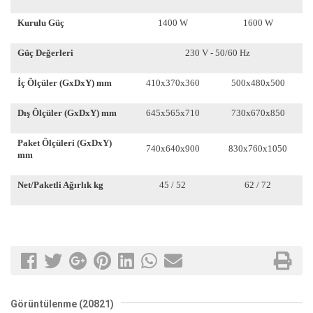
Kurulu Güç
1400 W
1600 W
Güç Değerleri
230 V - 50/60 Hz
İç Ölçüler (GxDxY) mm
410x370x360
500x480x500
Dış Ölçüler (GxDxY) mm
645x565x710
730x670x850
Paket Ölçüleri (GxDxY)
740x640x900
830x760x1050
mm
Net/Paketli Ağırlık kg
45 / 52
62 / 72
Görüntülenme (20821)