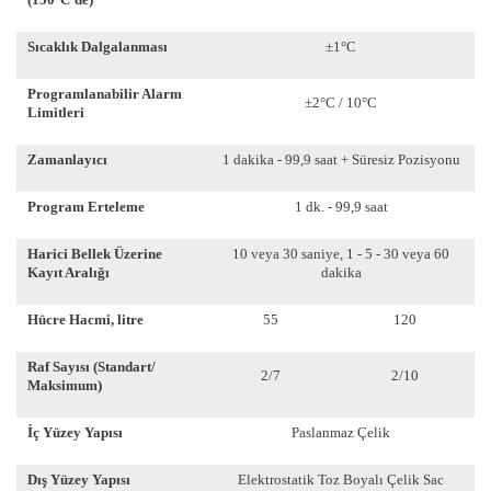
Sıcaklık Dalgalanması
±1°C
Programlanabilir Alarm
±2°C / 10°C
Limitleri
Zamanlayıcı
1 dakika - 99,9 saat + Süresiz Pozisyonu
Program Erteleme
1 dk. - 99,9 saat
Harici Bellek Üzerine
10 veya 30 saniye, 1 - 5 - 30 veya 60
Kayıt Aralığı
dakika
Hücre Hacmi, litre
55
120
Raf Sayısı (Standart/
2/7
2/10
Maksimum)
İç Yüzey Yapısı
Paslanmaz Çelik
Dış Yüzey Yapısı
Elektrostatik Toz Boyalı Çelik Sac