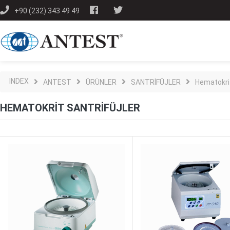
+90 (232) 343 49 49
INDEX
ANTEST
ÜRÜNLER
SANTRİFÜJLER
Hematokrit
HEMATOKRIT SANTRIFÜJLER