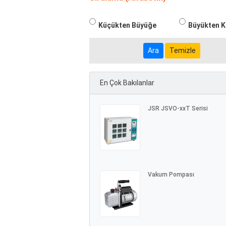
Küçükten Büyüğe
Büyükten 
Temizle
En Çok Bakılanlar
JSR JSVO-xxT Serisi
Vakum Pompası