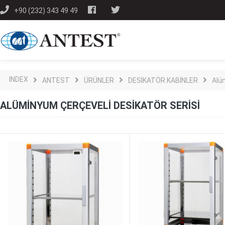
+90 (232) 343 49 49
INDEX
ANTEST
ÜRÜNLER
DESİKATÖR KABİNLER
Alü
ALÜMINYUM ÇERÇEVELI DESIKATÖR SERISI