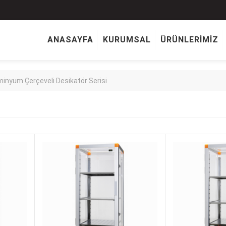
ANASAYFA
KURUMSAL
ÜRÜNLERİMİZ
minyum Çerçeveli Desikatör Serisi