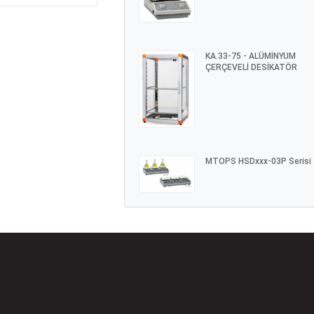
KA.33-75 - ALÜMİNYUM
ÇERÇEVELİ DESİKATÖR
MTOPS HSDxxx-03P Serisi