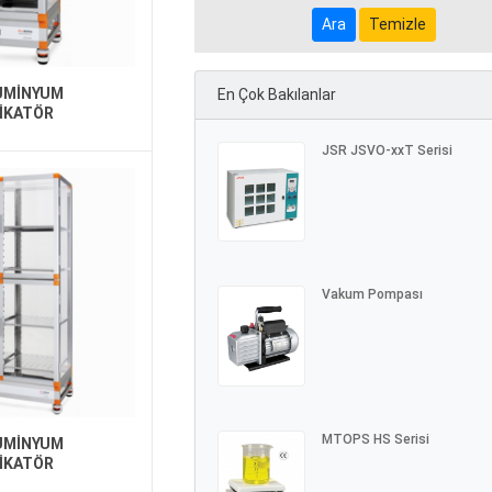
Temizle
LÜMİNYUM
En Çok Bakılanlar
SİKATÖR
JSR JSVO-xxT Serisi
Vakum Pompası
MTOPS HS Serisi
LÜMİNYUM
SİKATÖR