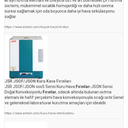
iki ayrı ısıtma elemanı ve üfleyicili üst ve alt bölmedeki çift ısıtma
sistemi, mükemmel sıcaklık homojenliği ve daha hızlı ısınma
süresi sağlamak için oda boyunca daha iyi hava sirkülasyonu
sağlar.
https://www.antest.com/buyuk-hacimli-etuv
JSR JSOF/JSON Kuru Kava
Fırınlar
ı
JSR JSOF/JSON-xxxS Serisi Kuru Hava
Fırınlar
ı JSON Serisi
Doğal Konveksiyonlu
Fırınlar
, odacık altında bulunan ısıtma
elemanı ile hafif yerçekimi hava konveksiyonuyla ocağı ısıtır.Genel
ve geleneksel laboratuvar kurutma amaçları için idealdir.
https://www.antest.com/kuru-hava-sterilizatoru