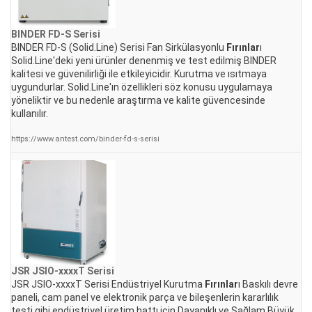
BINDER FD-S Serisi
BINDER FD-S (Solid.Line) Serisi Fan Sirkülasyonlu
Fırınlar
ı
Solid.Line'deki yeni ürünler denenmiş ve test edilmiş BINDER
kalitesi ve güvenilirliği ile etkileyicidir. Kurutma ve ısıtmaya
uygundurlar. Solid.Line'ın özellikleri söz konusu uygulamaya
yöneliktir ve bu nedenle araştırma ve kalite güvencesinde
kullanılır.
https://www.antest.com/binder-fd-s-serisi
JSR JSIO-xxxxT Serisi
JSR JSIO-xxxxT Serisi Endüstriyel Kurutma
Fırınlar
ı Baskılı devre
paneli, cam panel ve elektronik parça ve bileşenlerin kararlılık
testi gibi endüstriyel üretim hattı için Dayanıklı ve Sağlam Büyük