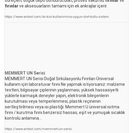
süreçleri, soğuk depo dondurucuları, proses vakumlu
fırınlar
ve
fırınlar
ve aksesuarların tamamı için ek ankrajlar içerir.
https://www.antest.com/iki-kisi-kullanimina-uygun-dort-kollu-sistem
MEMMERT UN Serisi
MEMMERT UN Serisi Doğal Sirkülasyonlu Fırınları Üniversal
kullanım için laboratuvar fırını Ne yapmak istiyorsanız: malzeme
testleri, bilgisayar çiplerinin yaşlanması, yüksek hassasiyetli
yüklerle karmaşık deneyler yapın, elektronik bileşenlerin
kurutulması veya temperlenmesi, plastik reçinenin
sertleştirilmesi veya ısı plastiği. Memmert U üniversal ısıtma
fırını / kurutma fırını benzersiz hassas, eşit ve yumuşak sıcaklık
kontrolü anlamına...
https://www.antest.com/memmert-un-serisi