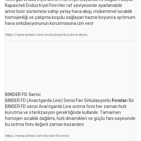
Kapasiteli Endüstriyel Fırın.Her raf seviyesinde ayarlanabilir
amortisör sistemine sahip yatay hava akışı, mükemmel sıcaklık
homojenliği ve çalışma koşulu sağlayan hazne boyunca optimum
hava sirkülasyonunun korunmasına izin verir
https://www.antest.com/endustriyel-kurutma-etuvu
BINDER FD Serisi
BINDER FD (Avantgarde.Line) Serisi Fan Sirkülasyonlu
Fırınlar
ı Bir
BINDER FD serisi Avantgarde.Line ısıtma fırını her zaman hızlı
kurutma ve sterilizasyon gerektiğinde kullanılır. Tamamen
homojen sıcaklık dağılımı, hızlı dinamikleri ve güçlü fanı sayesinde
bu ısıtma fırını değerli zaman kazandırır.
https://www.antest.com/binder-fd-serisi