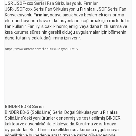
JSR JSOF-xxx Serisi Fan Sirkülasyonlu
Fırınlar
JSR-JSOF-xxx Serisi Fan Sirkülasyonlu
Fırınlar
ı JSOF Serisi Fan
Konveksiyonlu
Fırınlar
, odaya sıcak hava beslemek için ısıtma
elemanı boyunca hava sirkülasyonlarını sağlamak için motorlu bir
fan kullanır. Fan, iyi sıcaklık homojenliği veya daha hızlı ısınma ve
kısa kuruma süresinin gerekli olduğu uygulamalar için bölmenin
daha tutarlı sıcaklık dağılımına izin verir.
https://www.antest.com/fan-sirkulasyonlu-etuv
BINDER ED-S Serisi
BINDER ED-S (Solid.Line) Serisi Doğal Sirkülasyonlu
Fırınlar
ı
Solid.Line'deki yeni ürünler denenmiş ve test edilmiş BINDER
kalitesi ve güvenilirliği ile etkileyicidir. Kurutma ve ısıtmaya
uygundurlar. Solid.Line'ın özellikleri söz konusu uygulamaya
yöneliktir ve bu nedenle araştırma ve kalite güvencesinde