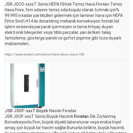
JSR JSCO-xxxxT Serisi HEPA Filtreli Temiz Hava Fırınları Temiz
Hava Fırını, fırın odasını temiz oda koşulu olarak tutmak için%
99.995'e kadar partikülleri gidermek için laminer hava için HEPA
Filtre Sınıfı H14 ile donatılmış mekanik konveksiyon fırındır.Isıl
işlem sırasında parçacık içermeyen ortama ihtiyaç duyan
elektronik bileşenler veya tıbbi parçalar, yarı iletken talaş
temizleme, gösterge paneli ve gofret pişirme gibi toza duyarlı
malzemeleri...
https://www.antest.com/temiz-hava-etuvu-class-100
JSR JSOF-xxxT Büyük Hacim
Fırınlar
JSR JSOF-xxxT Serisi Büyük Hacimli
Fırınlar
ı Dik Zorlanmış
Konveksiyonlu Fırın, büyük ölçekli laboratuvar veya endüstriyel
amaç için büyük bir hacim sağlar.Bununla birlikte, büyük hacimli,