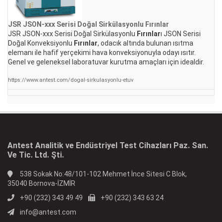
JSR JSON-xxx Serisi Doğal Sirkülasyonlu
Fırınlar
JSR JSON-xxx Serisi Doğal Sirkülasyonlu
Fırınlar
ı JSON Serisi
Doğal Konveksiyonlu
Fırınlar
, odacık altında bulunan ısıtma
elemanı ile hafif yerçekimi hava konveksiyonuyla odayı ısıtır.
Genel ve geleneksel laboratuvar kurutma amaçları için idealdir.
https://www.antest.com/dogal-sirkulasyonlu-etuv
Antest Analitik ve Endüstriyel Test Cihazları Paz. San.
Ve Tic. Ltd. Şti.
538 Sokak No:48/101-102 Mehmet İnce Sitesi C Blok,
35040 Bornova-İZMİR
+90 (232) 343 49 49
+90 (232) 343 63 24
info@antest.com