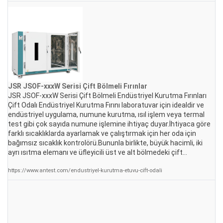
JSR JSOF-xxxW Serisi Çift Bölmeli
Fırınlar
JSR JSOF-xxxW Serisi Çift Bölmeli Endüstriyel Kurutma Fırınları
Çift Odalı Endüstriyel Kurutma Fırını laboratuvar için idealdir ve
endüstriyel uygulama, numune kurutma, ısıl işlem veya termal
test gibi çok sayıda numune işlemine ihtiyaç duyar.İhtiyaca göre
farklı sıcaklıklarda ayarlamak ve çalıştırmak için her oda için
bağımsız sıcaklık kontrolörü.Bununla birlikte, büyük hacimli, iki
ayrı ısıtma elemanı ve üfleyicili üst ve alt bölmedeki çift...
https://www.antest.com/endustriyel-kurutma-etuvu-cift-odali